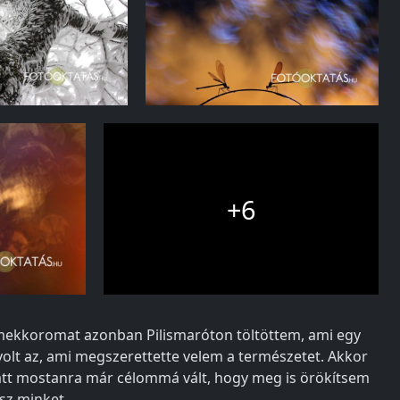
+6
rmekkoromat azonban Pilismaróton töltöttem, ami egy
 volt az, ami megszerettette velem a természetet. Akkor
miatt mostanra már célommá vált, hogy meg is örökítsem
sz minket.