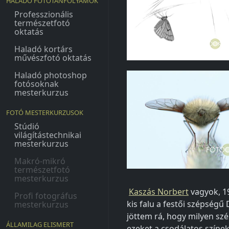
HALADÓ FOTÓTANFOLYAMOK
Professzionális
természetfotó
oktatás
Haladó kortárs
művészfotó oktatás
Haladó photoshop
fotósoknak
mesterkurzus
FOTÓ MESTERKURZUSOK
Stúdió
világítástechnikai
mesterkurzus
Makró-mikró
természetfotó
mesterkurzus
Kaszás Norbert
vagyok, 1
Profi fotográfus
kis falu a festői szépségű
mesterkurzus
jöttem rá, hogy milyen sz
ÁLLAMILAG ELISMERT
ezeket a csodálatos színek