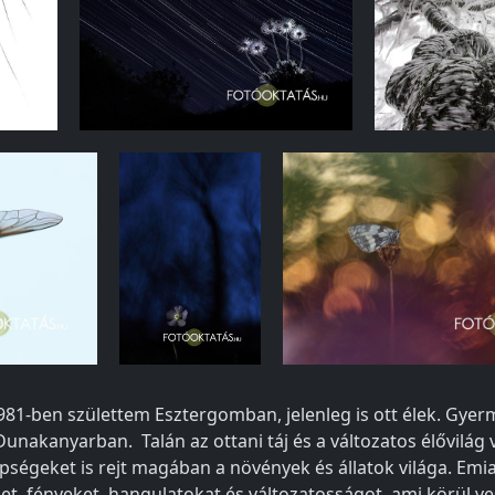
981-ben születtem Esztergomban, jelenleg is ott élek. Gye
 Dunakanyarban. Talán az ottani táj és a változatos élővilág
épségeket is rejt magában a növények és állatok világa. E
et, fényeket, hangulatokat és változatosságot, ami körül ve