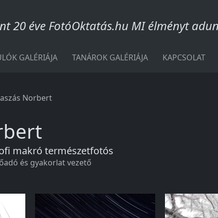
nt 20 éve FotóOktatás.hu MI élményt adun
LÓK GALÉRIÁJA
TANÁROK GALÉRIÁJA
KAPCSOLAT
aszás Norbert
rbert
ofi makró természetfotós
adó és gyakorlat vezető