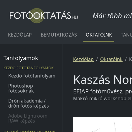
Skip to content
Már több mi
FOTÓOKTATÁS.HU
KEZDŐLAP
BEMUTATKOZÁS
OKTATÓINK
TANU
Tanfolyamok
Kezdőlap
Oktatóink
K
KEZDŐ FOTÓTANFOLYAMOK
Kaszás No
Kezdő fotótanfolyam
Photoshop
EFIAP fotóművész, pr
fotósoknak
Makró-mikró workshop elő
Drón akadémia /
drón fotós képzés
Adobe Lightroom
RAW képzés