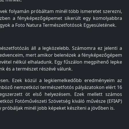
vek folyamán próbáltam minél több ismeretet szerezni,
Eközben a fényképezőgépemet sikerült egy komolyabbra
 vagyok a Foto Natura Természetfotósok Egyesületének.
zetfotózás áll a legközelebb. Számomra ez jelenti a
a kedvenceim, mert amikor belenézek a fényképezőgépem
revétel nélkül elhaladunk. Egy fűszálon megpihenő lepke
nk és a természet részévé válunk.
resen. Ezek közül a legkiemelkedőbb eredményeim az
lönböző nemzetközi természetfotós pályázatokon elért 16
egszerzett öt első helyezésem. Ezek mellett számos
etközi Fotóművészeti Szövetség kiváló művésze (EFIAP)
 próbáljak minél jobb képeket készíteni a jövőben is.