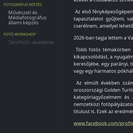
FOTOGRÁFUS KÉPZÉS
Az első fényképezőgépem
Művészeti és
Médiafotográfus
tapasztalatot gyűjteni, 
állami képzés
cserélnem, amellyel lehet
FOTÓ WORKSHOP
2026-ban tagja lettem a 
Táncfotós akadémia
Több fotós témakörben i
kikapcsolódást, a nyugal
keresőjébe, egy parányi, 
vagy egy harmatos pókháló
Az elmúlt években szám
oroszországi Golden Turtl
kategóriagyőzelmem és a
nemzetközi fotópályázato
titulust is. Ezek az eredm
www.facebook.com/profil