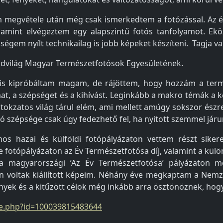
 megvétele után még csak ismerkedtem a fotózással. Az é
valamint elvégeztem egy alapszintű fotós tanfolyamot. 
őségem nyílt technikailag is jobb képeket készíteni. Tagja
Vadvilág Magyar Természetfotósok Egyesületének.
s kipróbáltam magam, de rájöttem, hogy hozzám a termés
mat, a szépséget és a kihívást. Leginkább a makro témák 
titokzatos világ tárul elém, ami mellett amúgy sokszor ész
 szépsége csak úgy fedezhető fel, ha nyitott szemmel járu
os hazai és külföldi fotópályázaton vettem részt sike
e fotópályázaton az Év Természetfotósa díj, valamint a kü
 magyarországi ’Az Év Természetfotósa’ pályázaton m
n voltak kiállított képeim. Néhány éve megkaptam a Nemz
ények és a kitűzött célok még inkább arra ösztönöznek, hogy
e.php?id=100039815483644