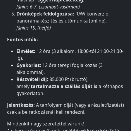
Június 6-7. (szombat-vasárnap)
Drónképek feldolgozása:
RAW konverzió,
panorámakészítés és utómunka (online).
Június 15. (hétfő)
Fontos infók:
Elmélet:
12 óra (3 alkalom, 18:00-tól 21:00-21:30-
ig).
Gyakorlat:
12 óra terepi foglalkozás (3
alkalommal).
Részvételi díj:
85.000 Ft (bruttó),
amely
tartalmazza a szállás díját is
a kétnapos
gyakorlaton.
Jelentkezés:
A tanfolyam díját (vagy a részletfizetést)
csak a beiratkozásnál kell rendezni.
Mindenkit nagy szeretettel várunk!
A sikeres résztvevőknek további exkluzív drón fotó-