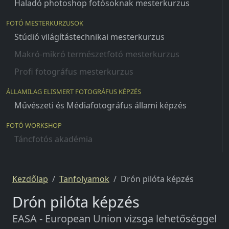
Haladó photoshop fotósoknak mesterkurzus
FOTÓ MESTERKURZUSOK
Stúdió világítástechnikai mesterkurzus
Makró-mikró természetfotó mesterkurzus
Profi fotográfus mesterkurzus
ÁLLAMILAG ELISMERT FOTOGRÁFUS KÉPZÉS
Művészeti és Médiafotográfus állami képzés
FOTÓ WORKSHOP
Táncfotós akadémia
Kezdőlap
Tanfolyamok
Drón pilóta képzés
Drón pilóta képzés
EASA - European Union vizsga lehetőséggel