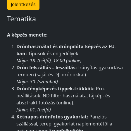
Jelentkezés
Tematika
A képzés menete:
Drónhasználat és drónpilóta-képzés az EU-
ban:
Típusok és engedélyek.
Május 18. (hétfő), 18:00 (online)
Drón felszállás – leszállás:
Irányítás gyakorlása
terepen (saját és DJI drónokkal).
Május 30. (szombat)
Drónfényképezés tippek-trükkök:
Pro-
beállítások, ND filter használata, tájkép- és
absztrakt fotózás (online).
Június 01. (hétfő)
Kétnapos drónfotós gyakorlat:
Panziós
szállással, terepi gyakorlat naplementétől a
másnap reggeli
napfelkeltéig
.