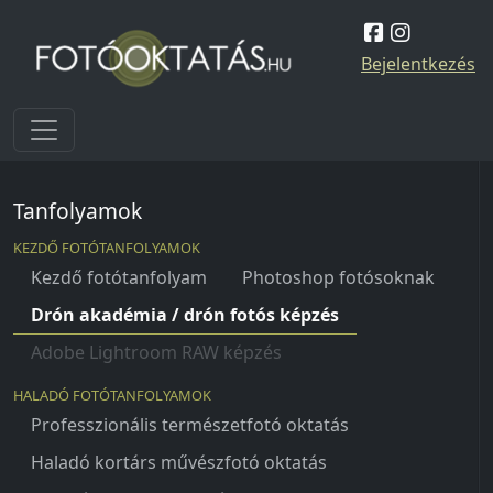
Skip to content
Bejelentkezés
Tanfolyamok
KEZDŐ FOTÓTANFOLYAMOK
Kezdő fotótanfolyam
Photoshop fotósoknak
Drón akadémia / drón fotós képzés
Adobe Lightroom RAW képzés
HALADÓ FOTÓTANFOLYAMOK
Professzionális természetfotó oktatás
Haladó kortárs művészfotó oktatás