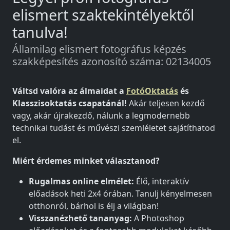
elismert szaktekintélyektől
tanulva!
Államilag elismert fotográfus képzés
szakképesítés azonosító száma: 02134005
Váltsd valóra az álmaidat a
FotóOktatás
és
Klasszisoktatás csapatánál!
Akár teljesen kezdő
vagy, akár újrakezdő, nálunk a legmodernebb
technikai tudást és művészi szemléletet sajátíthatod
el.
Miért érdemes minket választanod?
Rugalmas online elmélet:
Élő, interaktív
előadások heti 2x4 órában. Tanulj kényelmesen
otthonról, bárhol is élj a világban!
Visszanézhető tananyag:
A Photoshop