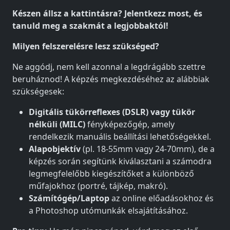
Készen állsz a kattintásra? Jelentkezz most, és
tanuld meg a szakmát a legjobbaktól!
Milyen felszerelésre lesz szükséged?
Ne aggódj, nem kell azonnal a legdrágább szettre
beruháznod! A képzés megkezdéséhez az alábbiak
szükségesek:
Digitális tükörreflexes (DSLR) vagy tükör
nélküli (MILC)
fényképezőgép, amely
rendelkezik manuális beállítási lehetőségekkel.
Alapobjektív
(pl. 18-55mm vagy 24-70mm), de a
képzés során segítünk kiválasztani a számodra
legmegfelelőbb kiegészítőket a különböző
műfajokhoz (portré, tájkép, makró).
Számítógép/Laptop
az online előadásokhoz és
a Photoshop utómunkák elsajátításához.