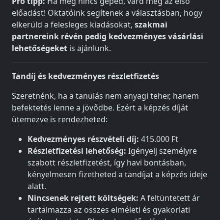
Pro tipp:
Ha még nincs géped, várd meg az első
előadást! Oktatóink segítenek a választásban, hogy
elkerüld a felesleges kiadásokat,
szakmai
partnereink révén pedig kedvezményes vásárlási
lehetőségeket
is ajánlunk.
Tandíj és kedvezményes részletfizetés
Szeretnénk, ha a tanulás nem anyagi teher, hanem
befektetés lenne a jövődbe. Ezért a képzés díját
ütemezve is rendezheted:
Kedvezményes részvételi díj:
415.000 Ft
Részletfizetési lehetőség:
Igényelj személyre
szabott részletfizetést, így havi bontásban,
kényelmesen fizetheted a tandíjat a képzés ideje
alatt.
Nincsenek rejtett költségek:
A feltüntetett ár
tartalmazza az összes elméleti és gyakorlati