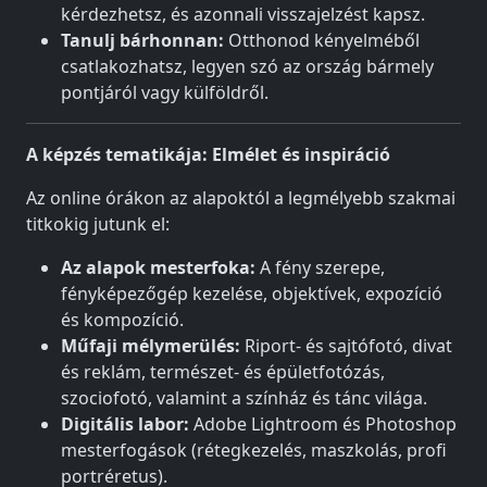
kérdezhetsz, és azonnali visszajelzést kapsz.
Tanulj bárhonnan:
Otthonod kényelméből
csatlakozhatsz, legyen szó az ország bármely
pontjáról vagy külföldről.
A képzés tematikája: Elmélet és inspiráció
Az online órákon az alapoktól a legmélyebb szakmai
titkokig jutunk el:
Az alapok mesterfoka:
A fény szerepe,
fényképezőgép kezelése, objektívek, expozíció
és kompozíció.
Műfaji mélymerülés:
Riport- és sajtófotó, divat
és reklám, természet- és épületfotózás,
szociofotó, valamint a színház és tánc világa.
Digitális labor:
Adobe Lightroom és Photoshop
mesterfogások (rétegkezelés, maszkolás, profi
portréretus).