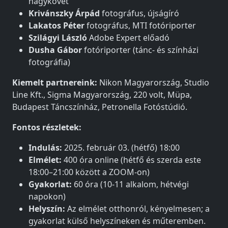
nagykövet
Krivánszky Árpád
fotográfus, újságíró
Lakatos Péter
fotográfus, MTI fotóriporter
Szilágyi László
Adobe Expert előadó
Dusha Gábor
fotóriporter (tánc- és színházi
fotográfia)
Kiemelt partnereink:
Nikon Magyarország, Studio
Line Kft., Sigma Magyarország, 220 volt, Müpa,
Budapest Táncszínház, Petronella Fotóstúdió.
Fontos részletek:
Indulás:
2025. február 03. (hétfő) 18:00
Elmélet:
400 óra online (hétfő és szerda este
18:00–21:00 között a ZOOM-on)
Gyakorlat:
60 óra (10-11 alkalom, hétvégi
napokon)
Helyszín:
Az elmélet otthonról, kényelmesen; a
gyakorlat külső helyszíneken és műteremben.