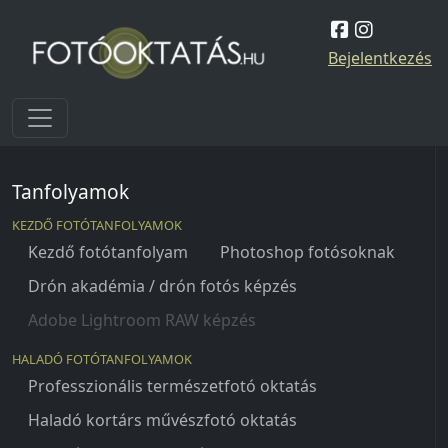
Skip to content
Bejelentkezés
Tanfolyamok
KEZDŐ FOTÓTANFOLYAMOK
Kezdő fotótanfolyam
Photoshop fotósoknak
Drón akadémia / drón fotós képzés
Adobe Lightroom RAW képzés
HALADÓ FOTÓTANFOLYAMOK
Professzionális természetfotó oktatás
Haladó kortárs művészfotó oktatás