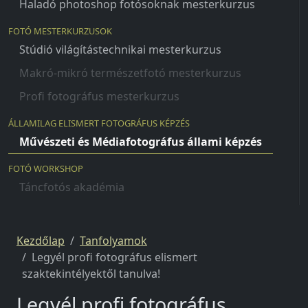
Haladó photoshop fotósoknak mesterkurzus
FOTÓ MESTERKURZUSOK
Stúdió világítástechnikai mesterkurzus
Makró-mikró természetfotó mesterkurzus
Profi fotográfus mesterkurzus
ÁLLAMILAG ELISMERT FOTOGRÁFUS KÉPZÉS
Művészeti és Médiafotográfus állami képzés
FOTÓ WORKSHOP
Táncfotós akadémia
Kezdőlap
Tanfolyamok
Legyél profi fotográfus elismert
szaktekintélyektől tanulva!
Legyél profi fotográfus