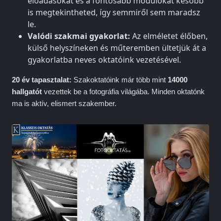
előadásokat és a fontosabb modulokat később
is megtekintheted, így semmiről sem maradsz
le.
Valódi szakmai gyakorlat:
Az elméletet élőben,
külső helyszíneken és műteremben ültetjük át a
gyakorlatba neves oktatóink vezetésével.
20 év tapasztalat:
Szakoktatóink már több mint
14000
hallgatót
vezettek be a fotográfia világába. Minden oktatónk
ma is aktív, elismert szakember.