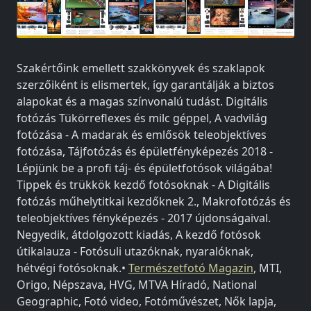
Szakértőink emellett szakkönyvek és szaklapok
szerzőiként is elismertek, így garantálják a biztos
alapokat és a magas színvonalú tudást. Digitális
fotózás Tükörreflexes és milc géppel, A vadvilág
fotózása - A madarak és emlősök teleobjektíves
fotózása, Tájfotózás és épületfényképezés 2018 -
Lépjünk be a profi táj- és épületfotósok világába!
Tippek és trükkök kezdő fotósoknak - A Digitális
fotózás műhelytitkai kezdőknek 2., Makrofotózás és
teleobjektíves fényképezés - 2017 újdonságaival.
Negyedik, átdolgozott kiadás, A kezdő fotósok
útikalauza - Fotósuli utazóknak, nyaralóknak,
hétvégi fotósoknak.•
Természetfotó Magazin
, MTI,
Origo, Népszava, HVG, MTVA Híradó, National
Geographic, Fotó video, Fotóművészet, Nők lapja,