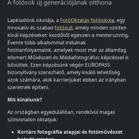
A fotósok új generációjának otthona
Lapkiadónk iskolája, a
FotóOktatás
fotóiskola
, egy
innovatív és szabad
fotósuli
, amely minden szinten
kínál képzéseket: kezdőtől egészen a mesterszintig.
Évente több alkalommal indulnak
fotótanfolyamaink, amelyek most már az államilag
elismert Művészeti és Médiafotográfus képzéssel is
bővültek. Ezen képzésünk végén EUROPASS
bizonyítvány szerezhető, amely kiváló lehetőség
azok számára, akik karrierjüket ebben az irányban
szeretnék építeni.
Mit kínálunk?
Az országban egyedülállóan, rendkívül magas
színvonalon oktatjuk:
Kortárs fotográfia alapjai és fotóművészet