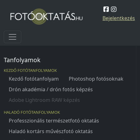
Skip to content
Bejelentkezés
Tanfolyamok
KEZDŐ FOTÓTANFOLYAMOK
Kezdő fotótanfolyam
Photoshop fotósoknak
Drón akadémia / drón fotós képzés
Adobe Lightroom RAW képzés
HALADÓ FOTÓTANFOLYAMOK
Professzionális természetfotó oktatás
Haladó kortárs művészfotó oktatás