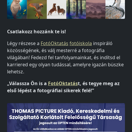
Csatlakozz hozzánk te is!
Légy részese a
FotóOktatás
fotóiskola
inspiráló
közösségének, és válj mesterré a fotográfia
világában! Fedezd fel tanfolyamainkat, és indítsd el
karriered egy olyan tudással, amelyre igazán büszke
lehetsz.
„Válassza Ön is a
FotóOktatás
t, és tegye meg az
első lépést a fotográfiai sikerek felé!”