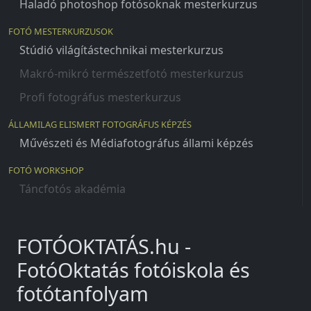
Haladó photoshop fotósoknak mesterkurzus
FOTÓ MESTERKURZUSOK
Stúdió világítástechnikai mesterkurzus
Makró-mikró természetfotó mesterkurzus
Profi fotográfus mesterkurzus
ÁLLAMILAG ELISMERT FOTOGRÁFUS KÉPZÉS
Művészeti és Médiafotográfus állami képzés
FOTÓ WORKSHOP
Táncfotós akadémia
FOTÓOKTATÁS.hu -
FotóOktatás fotóiskola és
fotótanfolyam